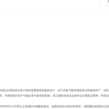
e）从2018年推出以来给各位客户提供免费使用及服务至今，由于设备不断的更新迭代和陆续停产，为
维护运营。考虑到部分用户可能业务可能有所影响，凯立团队特别决定将停运日期延后两周，即至2
。
在2024年9月17日零点之前做好本地数据备份，如果您对此业务还有需求，强烈建议使用凯立