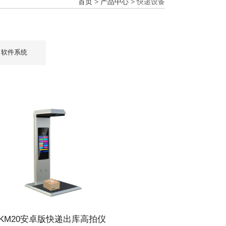
首页
>
产品中心
>
快递设备
软件系统
KM20安卓版快递出库高拍仪